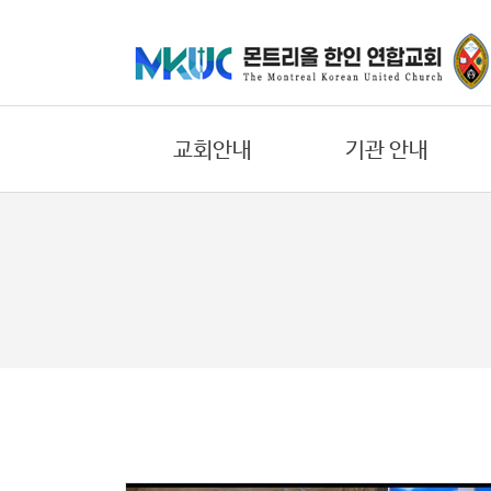
교
회
안
교회안내
기관 안내
내
기
교회의 비젼
어린이부
관
환영합니다
중고등부
안
내
우리들의 신앙고백
대학/청년부
교회 연혁
에녹 선교회
말
섬기는 일꾼
요한 선교회
씀
교회 오시는길
한나 선교회
과
찬
교회 둘러보기
바울 선교회
양
온라인 헌금안내
에스더 선교회