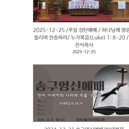
로
그
램
2025-12-25 /주일 성탄예배 / 하나님께 영
커
돌리며 찬송하라/ 누가복음(Luke) 1: 8-20 /
뮤
진식목사
니
2025-12-25
티
새
가
로
족
그
등
인
록