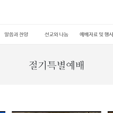
말씀과 찬양
선교와 나눔
예배자료 및 행
온라인 예배
국내 선교
금주의 주보
- 주일예배
- 도시선교
예배시간
절기특별예배
- 수요예배
- 원주민선교
연간교회행사
- 새벽예배
해외 선교
예배위원
- 금요예배
- 아프리카
목회 일정표
- 절기특별예배
- 동남아시아
PPT자료
설교
희년기념교회
찬양대
목양 칼럼