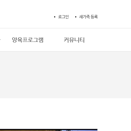
로그인
새가족 등록
사
양육프로그램
커뮤니티
새가족 성경공부
교회 소식
제자훈련 확신반
교회 갤러리
제자훈련 제자반 1
자유게시판
제자훈련 제자반 2
기도제목
제자훈련 양육자반
생활정보
마더와이즈