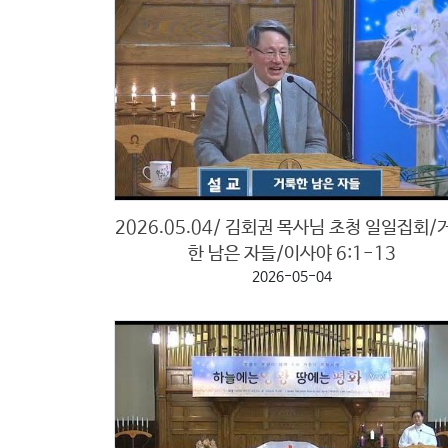
캐나다 연합교회소개
한글학교
선
구역안내
교
와
나
눔
예
배
2026.05.04/ 김회권 목사님 초청 일일집회/
자
한 남은 자들/이사야 6:1-13
료
2026-05-04
및
행
사
양
육
프