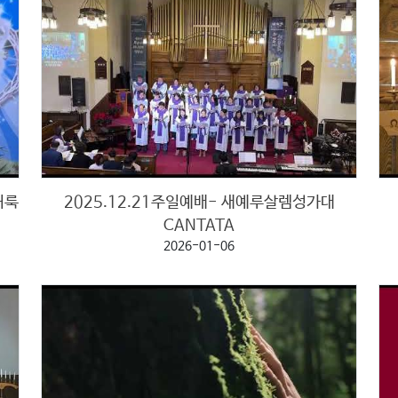
찬송가 전곡듣기
성가대
거룩
2025.12.21주일예배- 새예루살렘성가대
CANTATA
2026-01-06