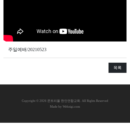
교
와
나
눔
예
배
주일예배/20210523
자
료
목록
및
행
사
양
C
opyright © 2026 몬트리올 한인연합교회. All Rights Reserved
육
Made by Webzigi.com
프
로
그