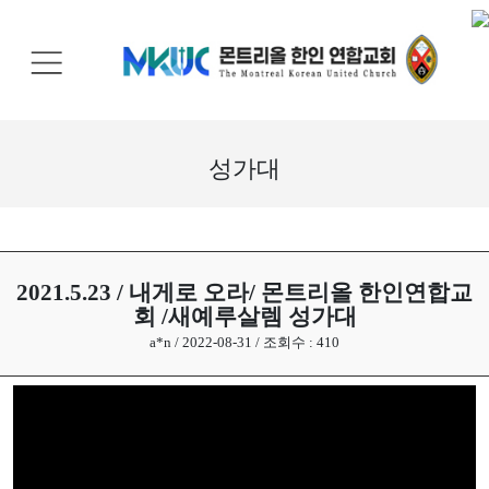
교
회
안
내
성가대
기
관
안
내
2021.5.23 / 내게로 오라/ 몬트리올 한인연합교
회 /새예루살렘 성가대
말
a*n / 2022-08-31 / 조회수 : 410
씀
과
찬
양
선