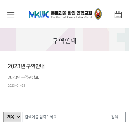
교
회
안
내
구역안내
기
관
안
2023년 구역안내
내
2023년 구역편성표
말
2023-01-23
씀
과
찬
양
검색
선