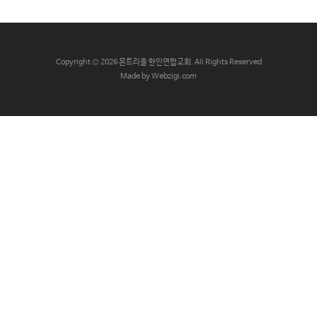
교
와
나
C
opyright © 2026 몬트리올 한인연합교회. All Rights Reserved
눔
Made by Webzigi.com
예
배
자
료
및
행
사
양
육
프
로
그