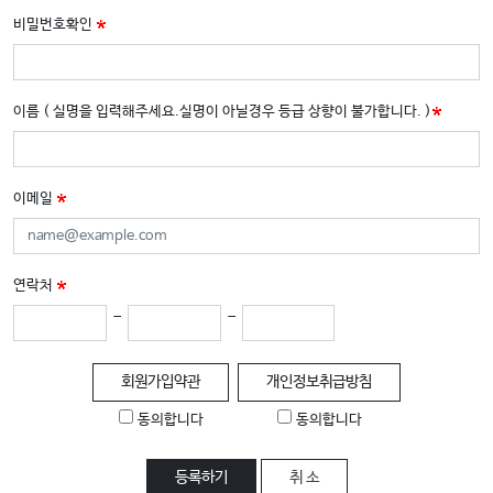
교
비밀번호확인
와
나
눔
이름 ( 실명을 입력해주세요.실명이 아닐경우 등급 상향이 불가합니다. )
예
배
이메일
자
료
및
행
연락처
사
-
-
양
회원가입약관
개인정보취급방침
육
프
동의합니다
동의합니다
로
그
등록하기
취 소