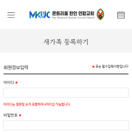
교
회
안
내
새가족 등록하기
기
관
안
회원정보입력
표는 필수입력사항입니다
내
아이디
말
씀
과
아이디는 영문및 숫자 포함하여 4자이상 가능합니다.
찬
비밀번호
양
선