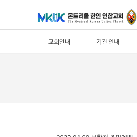
교
회
안
교회안내
기관 안내
내
기
교회의 비젼
어린이부
관
환영합니다
중고등부
안
내
우리들의 신앙고백
대학/청년부
교회 연혁
에녹 선교회
말
섬기는 일꾼
요한 선교회
씀
교회 오시는길
한나 선교회
과
찬
교회 둘러보기
바울 선교회
양
온라인 헌금안내
에스더 선교회