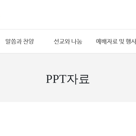
말씀과 찬양
선교와 나눔
예배자료 및 행
온라인 예배
국내 선교
금주의 주보
- 주일예배
- 도시선교
예배시간
PPT자료
- 수요예배
- 원주민선교
연간교회행사
- 새벽예배
해외 선교
예배위원
- 금요예배
- 아프리카
목회 일정표
- 절기특별예배
- 동남아시아
PPT자료
설교
희년기념교회
찬양대
목양 칼럼