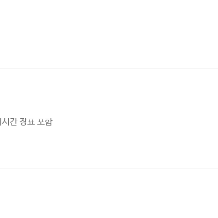
찬송가 전곡듣기
성가대
이시간 장표 포함