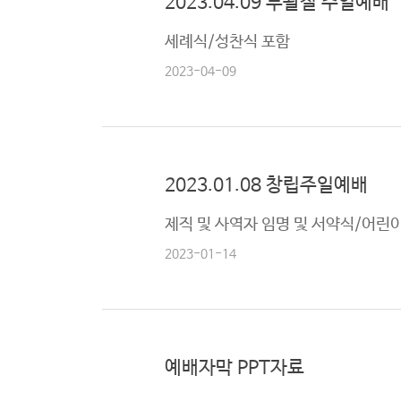
2023.04.09 부활절 주일예배
캐나다 연합교회소개
한글학교
선
세례식/성찬식 포함
구역안내
교
와
2023-04-09
나
눔
예
2023.01.08 창립주일예배
배
자
제직 및 사역자 임명 및 서약식/어린
료
및
2023-01-14
행
사
양
예배자막 PPT자료
육
프