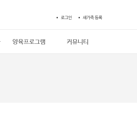
로그인
새가족 등록
사
양육프로그램
커뮤니티
새가족 성경공부
교회 소식
제자훈련 확신반
교회 갤러리
제자훈련 제자반 1
자유게시판
제자훈련 제자반 2
기도제목
제자훈련 양육자반
생활정보
마더와이즈