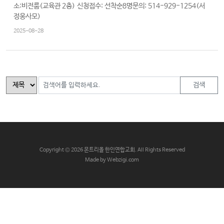
소:비전룸(교육관 2층) 신청접수: 선착순8명문의: 514-929-1254(서
교
정웅사모)
와
2025-08-28
나
눔
예
배
검색
자
료
및
행
사
C
opyright © 2026 몬트리올 한인연합교회. All Rights Reserved
Made by Webzigi.com
양
육
프
로
그