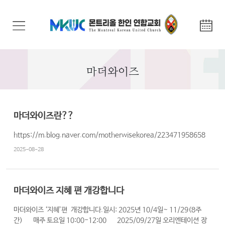
교
회
안
내
마더와이즈
기
관
안
마더와이즈란??
내
https://m.blog.naver.com/motherwisekorea/223471958658
말
2025-08-28
씀
과
찬
마더와이즈 지혜 편 개강합니다
양
마더와이즈 ‘지혜’편 개강합니다.일시: 2025년 10/4일~ 11/29(8주
간) 매주 토요일 10:00-12:00 2025/09/27일 오리엔테이션 장
선